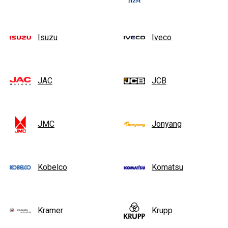
Isuzu
Iveco
JAC
JCB
JMC
Jonyang
Kobelco
Komatsu
Kramer
Krupp