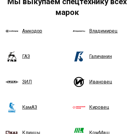
Мы выкупаем спецтехнику всех
марок
Амкодор
Владимирец
ГАЗ
Галичанин
ЗИЛ
Ивановец
КамАЗ
Кировец
Клинцы
КомМаш