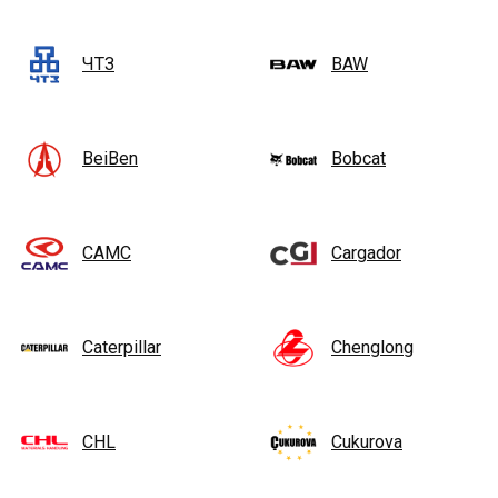
ЧТЗ
BAW
BeiBen
Bobcat
CAMC
Cargador
Caterpillar
Chenglong
CHL
Cukurova