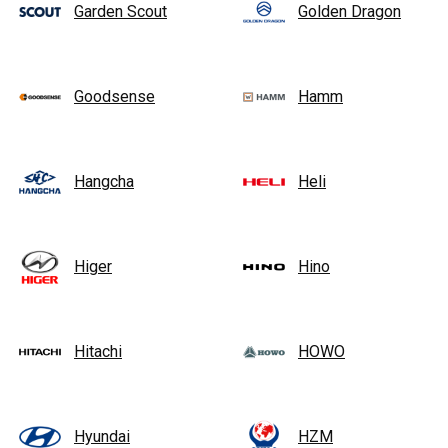
Garden Scout
Golden Dragon
Goodsense
Hamm
Hangcha
Heli
Higer
Hino
Hitachi
HOWO
Hyundai
HZM