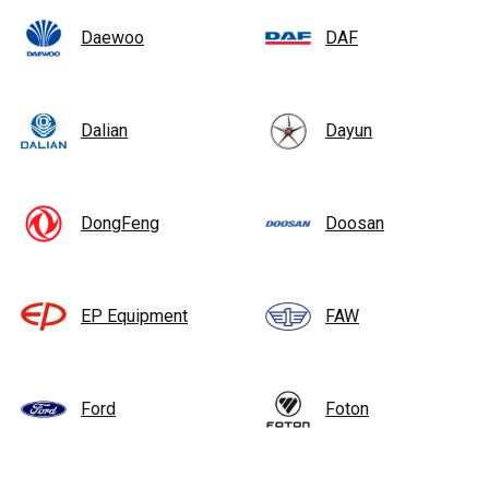
Daewoo
DAF
Dalian
Dayun
DongFeng
Doosan
EP Equipment
FAW
Ford
Foton