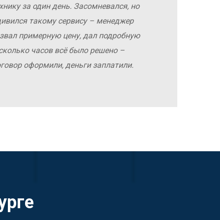
хнику за один день. Засомневался, но
дивился такому сервису – менеджер
азвал примерную цену, дал подробную
сколько часов всё было решено –
оговор оформили, деньги заплатили.
урге