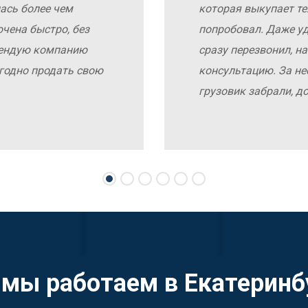
ась более чем
которая выкупает те
чена быстро, без
попробовал. Даже у
мендую компанию
сразу перезвонил, н
выгодно продать свою
консультацию. За не
грузовик забрали, д
 мы работаем в Екатеринб