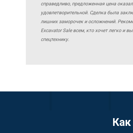
справедливо, предложенная цена оказал
удовлетворительной. Сделка была заклю
лишних заморочек и осложнений. Реко
Excavator Sale всем, кто хочет легко и 
спецтехнику.
Как