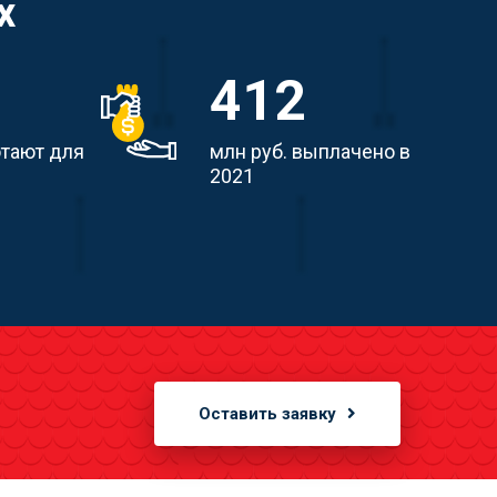
х
412
отают для
млн руб. выплачено в
2021
Оставить заявку