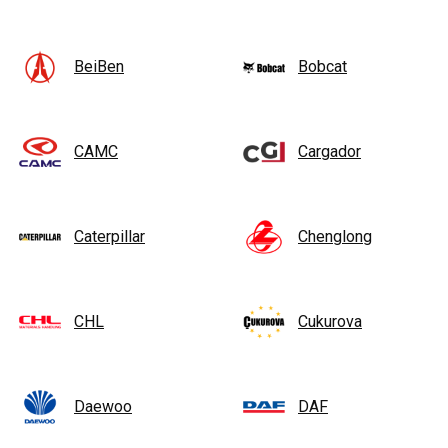
BeiBen
Bobcat
CAMC
Cargador
Caterpillar
Chenglong
CHL
Cukurova
Daewoo
DAF