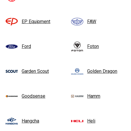
EP Equipment
FAW
Ford
Foton
Garden Scout
Golden Dragon
Goodsense
Hamm
Hangcha
Heli