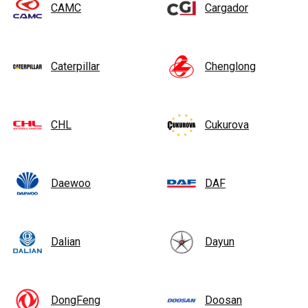
CAMC
Cargador
Caterpillar
Chenglong
CHL
Cukurova
Daewoo
DAF
Dalian
Dayun
DongFeng
Doosan