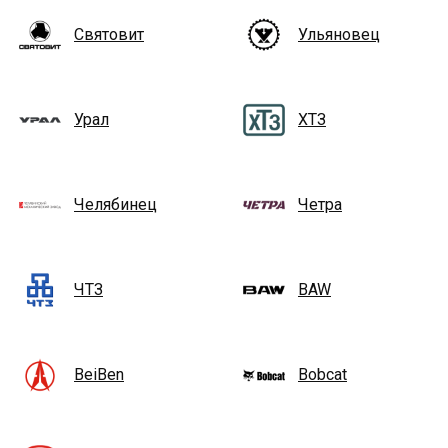
Святовит
Ульяновец
Урал
ХТЗ
Челябинец
Четра
ЧТЗ
BAW
BeiBen
Bobcat