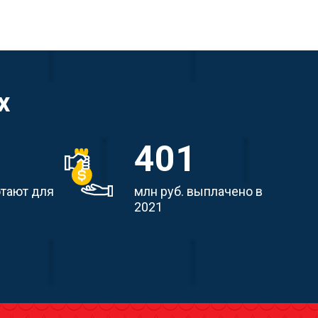
х
412
отают для
млн руб. выплачено в
2021