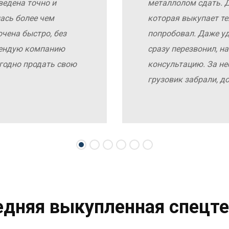
ведена точно и
металлолом сдать. Д
ась более чем
которая выкупает те
чена быстро, без
попробовал. Даже у
мендую компанию
сразу перезвонил, н
выгодно продать свою
консультацию. За не
грузовик забрали, д
едняя выкупленная спецте