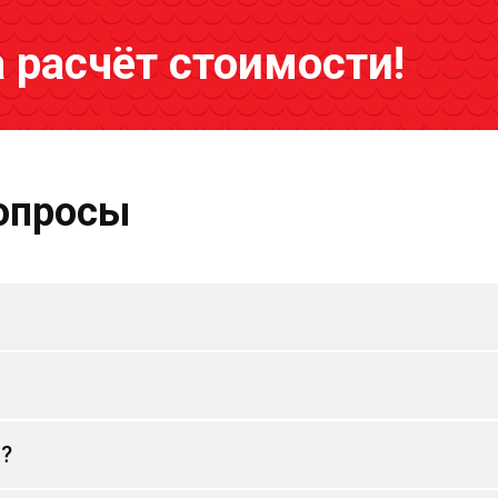
а расчёт стоимости!
опросы
и?