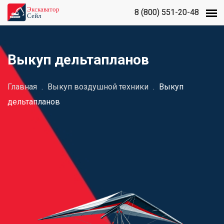
8 (800) 551-20-48
8 (800) 551-20-48
Выкуп дельтапланов
Главная
.
Выкуп воздушной техники
.
Выкуп
дельтапланов